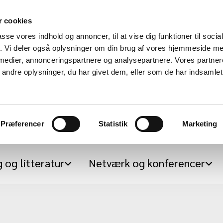
 cookies
passe vores indhold og annoncer, til at vise dig funktioner til soci
fik. Vi deler også oplysninger om din brug af vores hjemmeside m
 medier, annonceringspartnere og analysepartnere. Vores partne
Center for Integrative Gestalt Practice - IGP
ndre oplysninger, du har givet dem, eller som de har indsamlet 
Denmark
Præferencer
Statistik
Marketing
 og litteratur
Netværk og konferencer