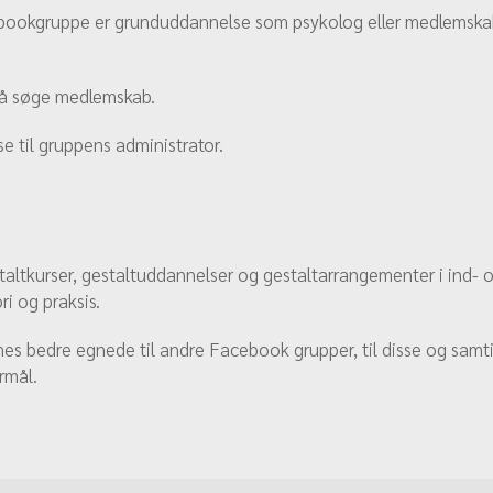
acebookgruppe er grunduddannelse som psykolog eller medlemsk
gså søge medlemskab.
til gruppens administrator.
ltkurser, gestaltuddannelser og gestaltarrangementer i ind- o
ri og praksis.
nes bedre egnede til andre Facebook grupper, til disse og samt
rmål.