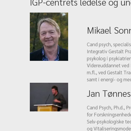
IGP-centrets ledelse og un
Mikael Son
Cand psych, speciali
Integrativ Gestalt Pr
psykolog i psykiatri
Videreuddannet ved 
m.fl., ved Gestalt T
samt i energi- og m
Jan Tønnes
Cand Psych, Ph.d., Pr
for Forskningsenhede
Selv-psykologiske te
og Vitaliseringsmode