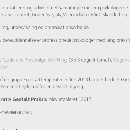
s
er etableret og udviklet i et samarbejde mellem psykologer
 kursuscentret, Gudenåvej 58, Voervadsbro, 8660 Skanderborg.
kling, undervisning og organisationsarbejde.
videreuddannelse er professionelle psykologer med lang praksiser
P:
'Lederens Personlige Udvikling
' (3 x 3 døgn internat),
3 dgs ku
ision
7 af en gruppe gestaltterapeuter. Siden 2013 har det heddet
Ges
e der arbejder ud fra en gestalt tilgang.
rativ Gestalt Praksis
blev etableret i 2017.
P-netværket
her
.