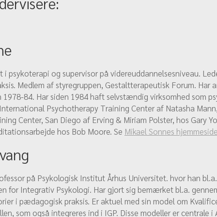
dervisere:
ne
st i psykoterapi og supervisor på videreuddannelsesniveau. Lede
aksis. Medlem af styregruppen, Gestaltterapeutisk Forum. Har a
en 1978-84. Har siden 1984 haft selvstændig virksomhed som ps
International Psychotherapy Training Center af Natasha Mann
raining Center, San Diego af Erving & Miriam Polster, hos Gary 
editationsarbejde hos Bob Moore. Se
Mikael Sonnes hjemmesid
vang
ofessor på Psykologisk Institut Århus Universitet. hvor han bl.a.
n for Integrativ Psykologi. Har gjort sig bemærket bl.a. genne
orier i pædagogisk praksis. Er aktuel med sin model om Kvalifi
llen, som også integreres ind i IGP. Disse modeller er centrale