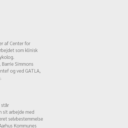
r af Center for
rbejdet som klinisk
ykolog.
, Barrie Simmons
Yontef og ved GATLA,
e
.
 står
m sit arbejde med
ceret selvbestemmelse
 i Aarhus Kommunes