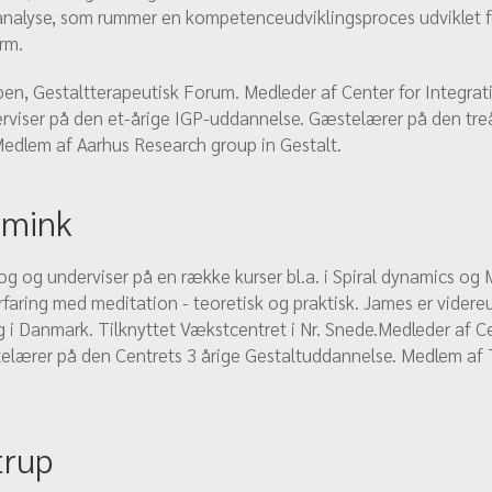
nalyse, som rummer en kompetenceudviklingsproces udviklet f
rm.
en, Gestaltterapeutisk Forum. Medleder af Center for Integrativ
iser på den et-årige IGP-uddannelse. Gæstelærer på den tre
edlem af Aarhus Research group in Gestalt.
mink
g og underviser på en række kurser bl.a. i Spiral dynamics og 
rfaring med meditation - teoretisk og praktisk. James er videre
g i Danmark. Tilknyttet Vækstcentret i Nr. Snede.Medleder af Ce
telærer på den Centrets 3 årige Gestaltuddannelse. Medlem af
trup