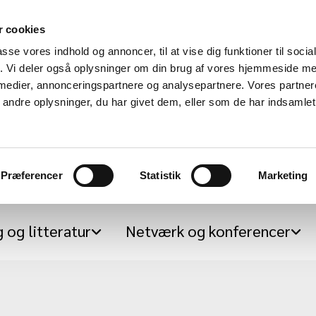
 cookies
passe vores indhold og annoncer, til at vise dig funktioner til soci
fik. Vi deler også oplysninger om din brug af vores hjemmeside m
 medier, annonceringspartnere og analysepartnere. Vores partne
Center for Integrative Gestalt Practice - IGP
ndre oplysninger, du har givet dem, eller som de har indsamlet 
Denmark
Præferencer
Statistik
Marketing
 og litteratur
Netværk og konferencer