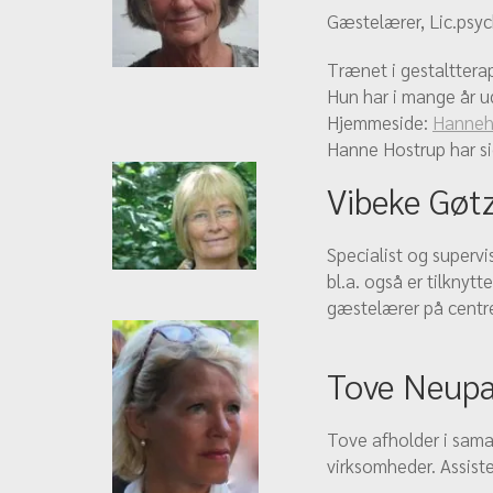
Gæstelærer, Lic.psyc
Trænet i gestalttera
Hun har i mange år u
Hjemmeside:
Hanneh
Hanne Hostrup har si
Vibeke Gøt
Specialist og supervi
bl.a. også er tilknyt
gæstelærer på centre
Tove Neupa
Tove afholder i sama
virksomheder. Assist