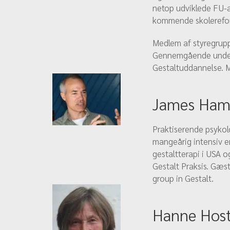
netop udviklede FU-a
kommende skolerefo
Medlem af styregrupp
Gennemgående underv
Gestaltuddannelse. M
James Ham
Praktiserende psykolo
mangeårig intensiv e
gestaltterapi i USA o
Gestalt Praksis. Gæs
group in Gestalt.
Hanne Hos