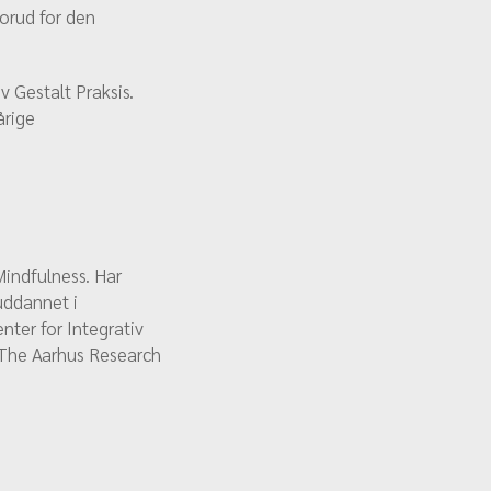
orud for den
 Gestalt Praksis.
årige
Mindfulness. Har
uddannet i
nter for Integrativ
 The Aarhus Research