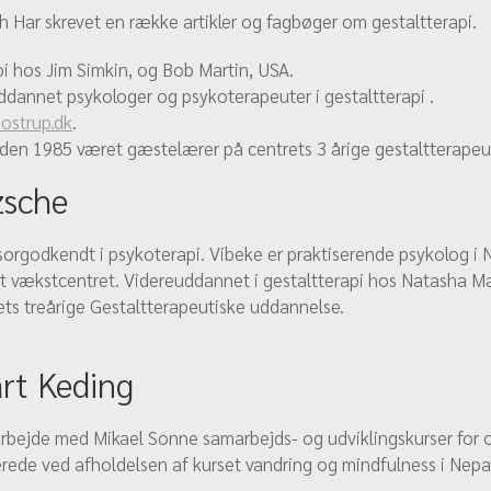
h Har skrevet en række artikler og fagbøger om gestaltterapi.
pi hos Jim Simkin, og Bob Martin, USA.
ddannet psykologer og psykoterapeuter i gestaltterapi .
ostrup.dk
.
den 1985 været gæstelærer på centrets 3 årige gestaltterapeu
zsche
sorgodkendt i psykoterapi. Vibeke er praktiserende psykolog i 
tet vækstcentret. Videreuddannet i gestaltterapi hos Natasha M
ts treårige Gestaltterapeutiske uddannelse.
rt Keding
rbejde med Mikael Sonne samarbejds- og udviklingskurser for o
erede ved afholdelsen af kurset vandring og mindfulness i Nep